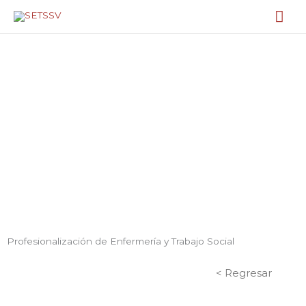
Ir
Me
al
contenido
prin
GALERÍA
Profesionalización de Enfermería y Trabajo Social
< Regresar