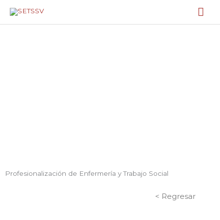
Ir
Me
al
contenido
prin
GALERÍA
Profesionalización de Enfermería y Trabajo Social
< Regresar