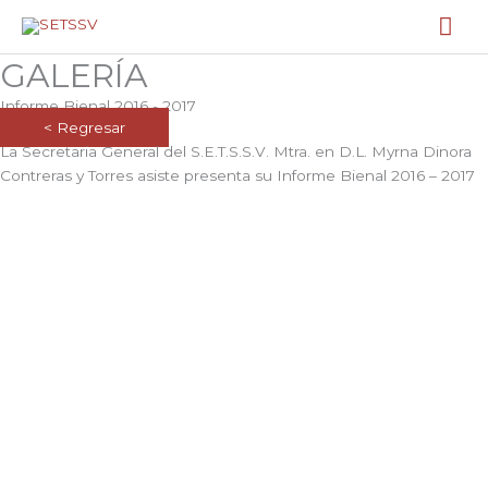
Ir
Me
al
contenido
prin
GALERÍA
Informe Bienal 2016 - 2017
< Regresar
La Secretaria General del S.E.T.S.S.V. Mtra. en D.L. Myrna Dinora
Contreras y Torres asiste presenta su Informe Bienal 2016 – 2017