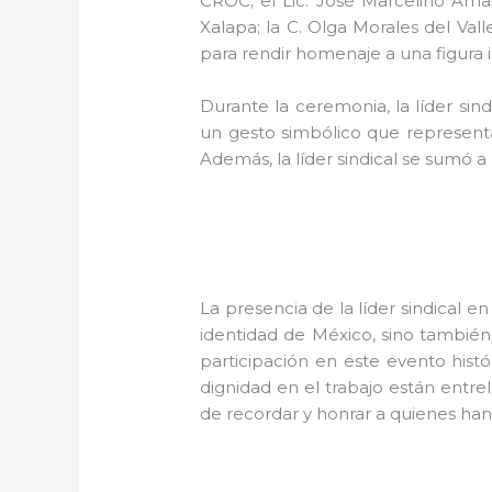
CROC; el Lic. José Marcelino Amar
Xalapa; la C. Olga Morales del Va
para rendir homenaje a una figura i
Durante la ceremonia, la líder si
un gesto simbólico que representa
Además, la líder sindical se sumó a l
La presencia de la líder sindical e
identidad de México, sino también 
participación en este evento histó
dignidad en el trabajo están entrel
de recordar y honrar a quienes han