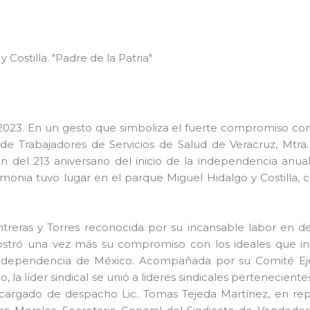
A
Costilla. "Padre de la Patria"
023. En un gesto que simboliza el fuerte compromiso con lo
al de Trabajadores de Servicios de Salud de Veracruz, Mtr
 del 213 aniversario del inicio de la independencia anu
remonia tuvo lugar en el parque Miguel Hidalgo y Costill
treras y Torres reconocida por su incansable labor en d
mostró una vez más su compromiso con los ideales que ins
dependencia de México. Acompañada por su Comité Ejecu
, la líder sindical se unió a lideres sindicales pertenecien
argado de despacho Lic. Tomas Tejeda Martínez, en repre