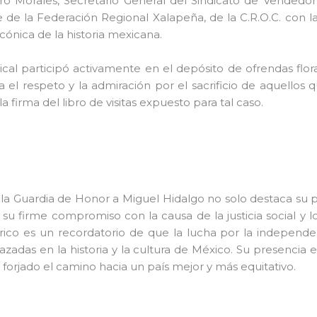
o Morales, Secretario General del Sindicato de Vendedor
lle de la Federación Regional Xalapeña, de la C.R.O.C. con
cónica de la historia mexicana.
ndical participó activamente en el depósito de ofrendas fl
 el respeto y la admiración por el sacrificio de aquellos 
a firma del libro de visitas expuesto para tal caso.
n la Guardia de Honor a Miguel Hidalgo no solo destaca su p
su firme compromiso con la causa de la justicia social y l
rico es un recordatorio de que la lucha por la independen
azadas en la historia y la cultura de México. Su presencia
 forjado el camino hacia un país mejor y más equitativo.