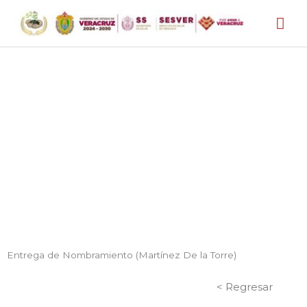
Ir
Me
al
contenido
prin
GALERÍA
Entrega de Nombramiento (Martínez De la Torre)
< Regresar