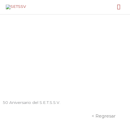
Ir
Me
al
contenido
prin
GALERÍA
50 Aniversario del S.E.T.S.S.V.
< Regresar